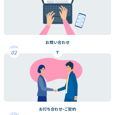
お問い合わせ
お打ち合わせ・ご契約