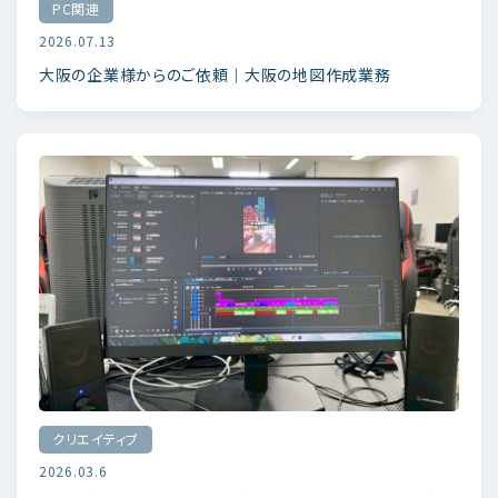
PC関連
2026.07.13
大阪の企業様からのご依頼｜大阪の地図作成業務
クリエイティブ
2026.03.6