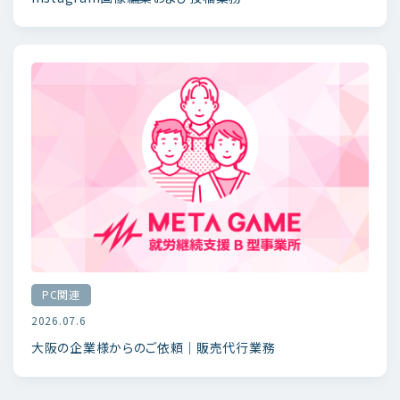
PC関連
2026.07.6
大阪の企業様からのご依頼｜販売代行業務