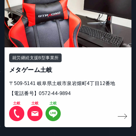
就労継続支援B型事業所
メタゲーム土岐
〒509-5141 岐⾩県⼟岐市泉岩畑町4丁⽬12番地
【電話番号】0572-44-9894
土岐
土岐
土岐