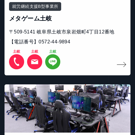
就労継続支援B型事業所
メタゲーム土岐
〒509-5141 岐⾩県⼟岐市泉岩畑町4丁⽬12番地
【電話番号】0572-44-9894
土岐
土岐
土岐