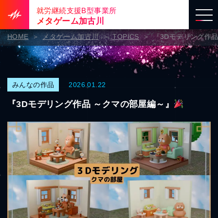
就労継続支援B型事業所
メタゲーム加古川
HOME
メタゲーム加古川
TOPICS
『3Dモデリング作
みんなの作品
2026.01.22
『3Dモデリング作品 ～クマの部屋編～』