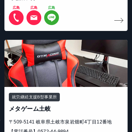
広島
広島
広島
就労継続支援B型事業所
メタゲーム土岐
〒509-5141 岐⾩県⼟岐市泉岩畑町4丁⽬12番地
【電話番号】0572-44-9894