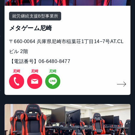
就労継続支援B型事業所
メタゲーム尼崎
〒660-0064 兵庫県尼崎市稲葉荘1丁目14−7号AT.CL
ビル 2階
【電話番号】06-6480-8477
尼崎
尼崎
尼崎