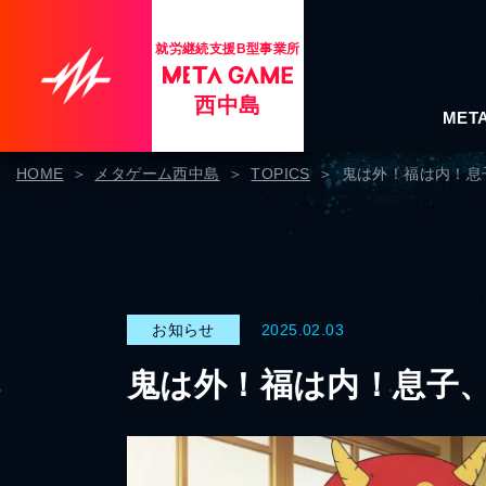
就労継続支援B型事業所
西中島
MET
HOME
メタゲーム西中島
TOPICS
鬼は外！福は内！息
お知らせ
2025.02.03
鬼は外！福は内！息子