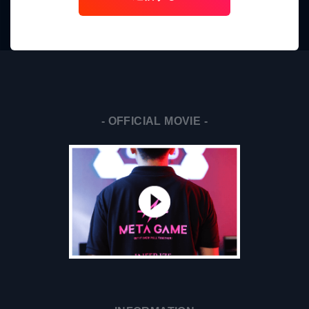
の
フ
ィ
ー
ル
ド
は
- OFFICIAL MOVIE -
空
の
ま
ま
に
し
て
く
だ