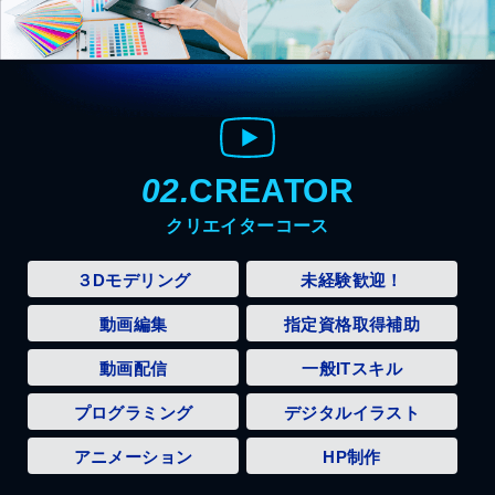
02.
CREATOR
クリエイターコース
３Dモデリング
未経験歓迎！
動画編集
指定資格取得補助
動画配信
一般ITスキル
プログラミング
デジタルイラスト
アニメーション
HP制作