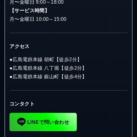
月〜金曜日 9:00～18:00
【サービス時間】
月〜金曜日 10:00～15:00
アクセス
お仕事の詳しい内容が知りた
●広島電鉄本線 胡町【徒歩2分】
い！
●広島電鉄本線 八丁堀【徒歩2分】
●広島電鉄本線 銀山町【徒歩4分】
無料体験って、どんなことをす
るの？
コンタクト
LINEで問い合わせ
自分は、利用対象？