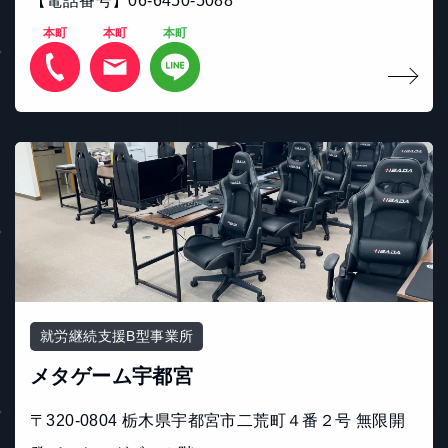
【電話番号】06-6450-5088
本町
本町
本町
就労継続支援B型事業所
メタゲーム宇都宮
〒320-0804 栃木県宇都宮市二荒町４番２号 無限開