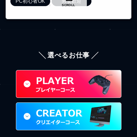
PC初心者OK
男女歓迎
SCROLL
╲ 選べるお仕事 ╱