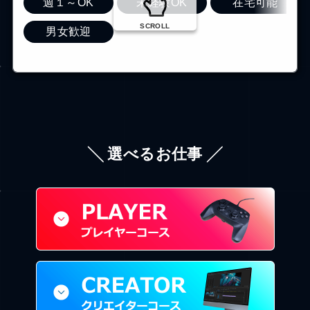
週１～OK
未経験OK
在宅可能
SCROLL
男女歓迎
╲ 選べるお仕事 ╱