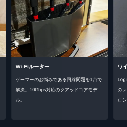
ワイヤレスゲーミングマウス
2
で
Logicool G G703 LIGHTSPEEDは有線級
鮮
のレスポンスと安定性を備えており、プ
I
ロシーンでも信頼される性能。
間
一