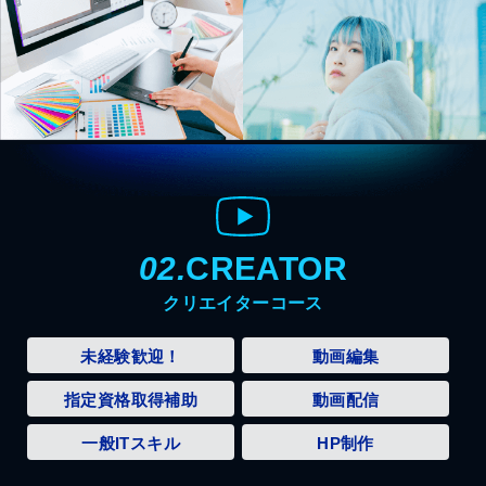
02.
CREATOR
クリエイターコース
未経験歓迎！
動画編集
指定資格取得補助
動画配信
一般ITスキル
HP制作