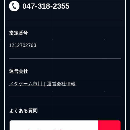
047-318-2355
指定番号
1212702763
お仕事の詳しい内容が知りた
運営会社
い！
メタゲーム市川｜運営会社情報
無料体験って、どんなことをす
るの？
よくある質問