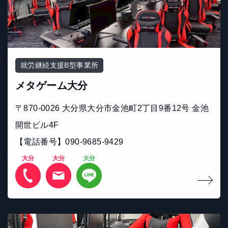
就労継続支援B型事業所
メタゲーム大分
〒870-0026 大分県大分市金池町2丁目9番12号 金池
開世ビル4F
【電話番号】090‐9685‐9429
大分
大分
大分