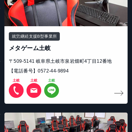
就労継続支援B型事業所
メタゲーム土岐
〒509-5141 岐⾩県⼟岐市泉岩畑町4丁⽬12番地
【電話番号】0572-44-9894
土岐
土岐
土岐