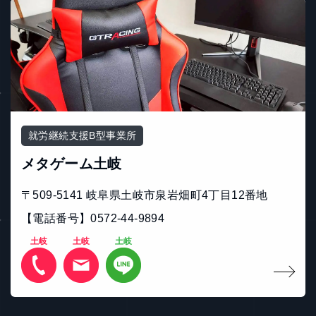
就労継続支援B型事業所
メタゲーム土岐
〒509-5141 岐⾩県⼟岐市泉岩畑町4丁⽬12番地
【電話番号】0572-44-9894
土岐
土岐
土岐