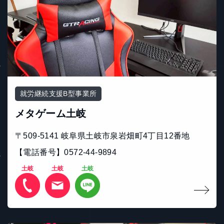
就労継続支援B型事業所
メタゲーム土岐
〒509-5141 岐⾩県⼟岐市泉岩畑町4丁⽬12番地
【電話番号】0572-44-9894
土岐
土岐
土岐