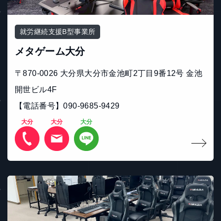
就労継続支援B型事業所
メタゲーム大分
〒870-0026 大分県大分市金池町2丁目9番12号 金池
開世ビル4F
【電話番号】090‐9685‐9429
大分
大分
大分