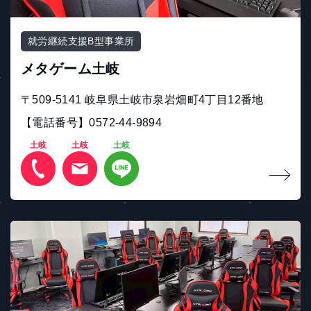
就労継続支援B型事業所
メタゲーム土岐
〒509-5141 岐⾩県⼟岐市泉岩畑町4丁⽬12番地
【電話番号】0572-44-9894
土岐
土岐
土岐